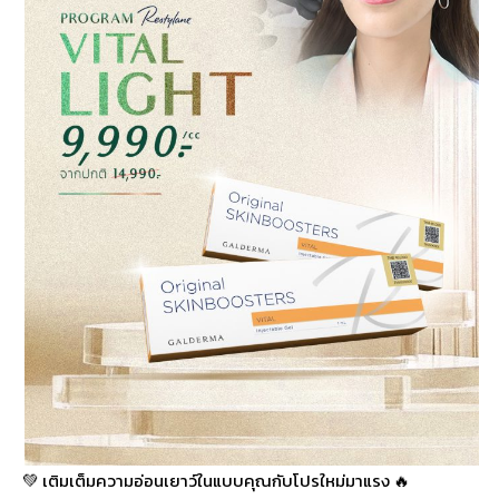
💚 เติมเต็มความอ่อนเยาว์ในแบบคุณกับโปรใหม่มาแรง 🔥