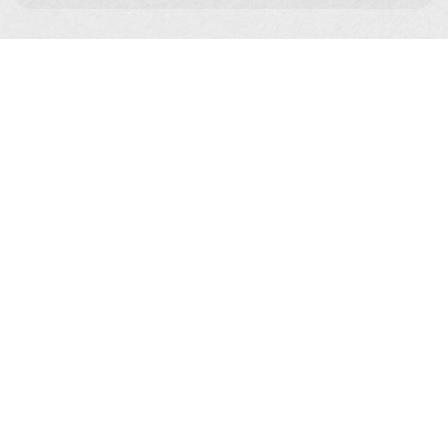
หลักการทำงานของ PROGRAM OLIGIO X
Program Oligio X ทำงานได้อย่างมีประสิทธิภาพ ด้วยการใช้คลื่น
Monopolar RF ความถี่สูง 6.78 MHz. ส่งพลังงานความร้อนลงสู่ผิวได้ลึก
หลายระดับชั้น ตั้งแต่ชั้นผิวหนัง (Epidermis) ชั้นหนังแท้ (Dermis) และชั้นไข
มัน (Subcutis) ในระดับความร้อน 40–60°C ที่ผ่านการทดสอบแล้วว่าปลอดภัย
ต่อผิวและครอบคลุมแต่ละชั้นผิว ส่งผลให้
เซลล์ไขมันหดตัว ทำให้หน้าเรียว กรอบหน้าชัดขึ้น
คอลลาเจนเดิมหดตัวทันที ทำให้ผิวตึงกระชับขึ้น ปัญหาผิวหย่อน
คล้อย กระเปาะแก้มและร่องแก้มดูดีขึ้นหลังทำ
กระตุ้นเซลล์ไฟโบรบลาสต์ ช่วยสร้างคอลลาเจนใหม่ในระยะยาว
ผลลัพธ์จึงได้โครงหน้าที่ดูชัดขึ้น ความหย่อนคล้อยลดลง ผิวแน่นเรียบเนียน รู
ขุมขนกระชับ รวมถึงลดเลือนริ้วรอยเล็ก ๆ ได้
GXG
นวัตกรรมใหม่ที่ทำให้ Program Oligio X ให้ผลลัพธ์ที่แตกต่าง คือการ
G M
พัฒนาการทำงานแบบคู่ 2 โหมด “G Mode และ X Mode” เพื่อเพิ่ม
DUAL
ปล่อ
ประสิทธิภาพและความปลอดภัยในการรักษาปัญหาผิวของคนไข้ได้ดียิ่งขึ้น
คอลล
MODE
ร้อน