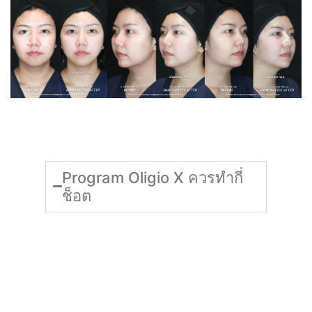
FAQ คำถามที่พบบ่อย
Program Oligio X ควรทำกี่
ช็อต
การคำนวณปริมาณช็อตสำหรับ Program Oligio X
ขึ้นอยู่กับการประเมินของแพทย์ ซึ่งจะแตกต่างออกไป
ตามสภาพผิวภายนอก ปัญหาหย่อนคล้อย ความกังวล
เฉพาะจุด รวมถึงค่า BMI (ค่าดัชนีมวลกาย) ของแต่ละ
บุคคล อย่างไรก็ตาม แนะนำให้ทำไม่น้อยกว่า 300 ช็อต
ต่อคอร์ส ซึ่งจะช่วยดึงประสิทธิภาพของเครื่องออกมา