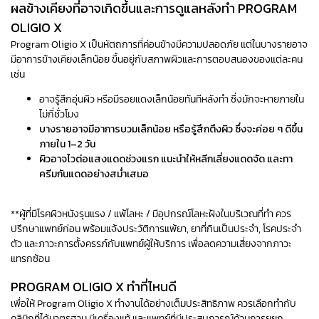
ผลข้างเคียงที่อาจเกิดขึ้นและการดูแลหลังทำ PROGRAM
OLIGIO X
Program Oligio X เป็นหัตถการที่ค่อนข้างมีความปลอดภัย แต่ในบางรายอาจ
มีอาการข้างเคียงเล็กน้อย ขึ้นอยู่กับสภาพผิวและการตอบสนองของแต่ละคน
เช่น
อาจรู้สึกอุ่นผิว หรือมีรอยแดงเล็กน้อยทันทีหลังทำ ซึ่งมักจะหายภายใน
ไม่กี่ชั่วโมง
บางรายอาจมีอาการบวมเล็กน้อย หรือรู้สึกตึงผิว ซึ่งจะค่อย ๆ ดีขึ้น
ภายใน 1–2 วัน
ผิวอาจไวต่อแสงแดดช่วงแรก แนะนำให้หลีกเลี่ยงแดดจัด และทา
ครีมกันแดดอย่างสม่ำเสมอ
**ผู้ที่มีโรคผิวหนังรุนแรง / แพ้โลหะ / มีอุปกรณ์โลหะฝังในบริเวณที่ทำ ควร
ปรึกษาแพทย์ก่อน พร้อมแจ้งประวัติการแพ้ยา, ยาที่กินเป็นประจำ, โรคประจำ
ตัว และภาวะการตั้งครรภ์กับแพทย์ผู้ให้บริการ เพื่อลดความเสี่ยงจากภาวะ
แทรกซ้อน
PROGRAM OLIGIO X ทำที่ไหนดี
เพื่อให้ Program Oligio X ทำงานได้อย่างเต็มประสิทธิภาพ ควรเลือกทำกับ
คลินิกที่ได้มาตรฐาน มีเครื่องแท้ และแพทย์ที่มีประสบการณ์ด้านการยยก