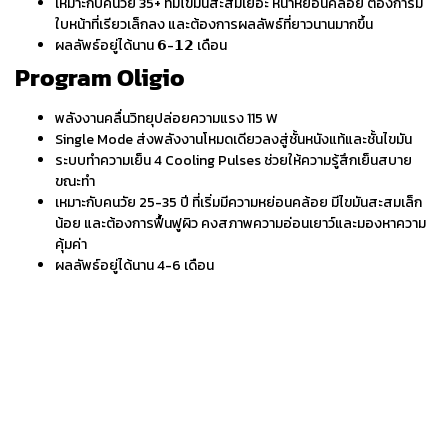
เหมาะกับคนวัย 35+ ที่มีไขมันสะสมเยอะ หน้าหย่อนคล้อย ต้องการมี
ใบหน้าที่เรียวเล็กลง และต้องการผลลัพธ์ที่ยาวนานมากขึ้น
ผลลัพธ์อยู่ได้นาน 𝟲-𝟭𝟮 เดือน
Program Oligio
พลังงานคลื่นวิทยุปล่อยความแรง 115 W
Single Mode ส่งพลังงานโหมดเดียวลงสู่ชั้นหนังแท้และชั้นไขมัน
ระบบทำความเย็น 4 Cooling Pulses ช่วยให้ความรู้สึกเย็นสบาย
ขณะทำ
เหมาะกับคนวัย 25-35 ปี ที่เริ่มมีความหย่อนคล้อย มีไขมันสะสมเล็ก
น้อย และต้องการฟื้นฟูผิว คงสภาพความอ่อนเยาว์และมองหาความ
คุ้มค่า
ผลลัพธ์อยู่ได้นาน 4-6 เดือน
ขั้น
1. ประเมินปัญหาผิวและความเสี่ยง
2. 
ตอน
แพทย์จะประเมินสภาพผิวอย่างละเอียด และวิเคราะห์ปัญหาผิว เพื่อ
ทำคว
วางแผนการรักษาให้ปลอดภัยและได้ผลลัพธ์ที่เหมาะสมกับแต่ละบุคคล
สร้
การ
ทำ