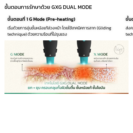
ขั้นตอนการรักษาด้วย GXG DUAL MODE
ขั้นตอนที่ 1 G Mode (Pre-heating)
ขั้
เริ่มด้วยการอุ่นชั้นหนังแท้ล่วงหน้า โดยใช้เทคนิคการลาก (Gliding
ส่งค
technique) ด้วยความร้อนที่ไม่รุนแรง
tech
สรุป
1. เย็น (Intensive Cooling System)
2. 
4
Program Oligio X พัฒนาระบบทำความเย็นจากรุ่นก่อน 4 Pulses
มีเท
Cooling เพิ่มเป็น 11 Pulses Cooling ปล่อยความเย็นในทุก Subpulse รวม
ร้อน
ความ
11 ลูกความเย็น ทำให้มีความเย็นเพิ่มขึ้น 2.25 เท่า ช่วยลดความร้อนสะสม และ
ผิวเ