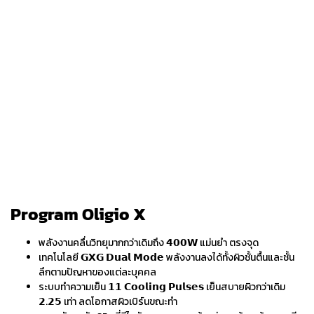
Program
Oligio X
พลังงานคลื่นวิทยุมากกว่าเดิมถึง 𝟰𝟬𝟬𝗪 แม่นยำ ตรงจุด
เทคโนโลยี 𝗚𝗫𝗚 𝗗𝘂𝗮𝗹 𝗠𝗼𝗱𝗲 พลังงานลงได้ทั้งผิวชั้นตื้นและชั้น
ลึกตามปัญหาของแต่ละบุคคล
ระบบทำความเย็น 𝟭𝟭 𝗖𝗼𝗼𝗹𝗶𝗻𝗴 𝗣𝘂𝗹𝘀𝗲𝘀 เย็นสบายผิวกว่าเดิม
𝟮.𝟮𝟱 เท่า ลดโอกาสผิวเบิร์นขณะทำ