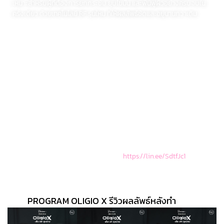
เหมาะสำหรับผู้ที่ต้องการยกกระชับ ยุบไขมัน และฟื้นฟูผิวอย่างครบจบใน
ครั้งเดียว ด้วยเทคโนโลยี RF รุ่นใหม่ ที่ให้ผลลัพธ์ชัดและอยู่นานกว่าเดิม
สรุป
Program Oligio X คือเครื่องยกกระชับด้วยพลังงาน Monopolar RF ที่มี
ความโดดเด่นด้วยการส่งพลังงานสูงสุด 400 W เทียบเท่า Program
Thermage มีโหมด GXG Dual Mode ที่สามารถเลือกยิงได้ทั้งผิวชั้นตื้นและชั้น
ลึก เพื่อยกกระชับ สลายไขมันได้หลายชั้นผิว พร้อมระบบทำความเย็นเพิ่มจาก 4
เป็น 11 Cooling Pulses เย็นสบายในทุกช็อต ลดความร้อนสะสมขณะทำ ช่วยให้
ปล่อยพลังงานได้แรงขึ้น แต่เจ็บน้อย ใช้เวลาในการรักษาสั้นลง ผลลัพธ์
ยาวนานขึ้น ใครที่กำลังมองหาการยยกกระชับ ที่ให้ผลลัพธ์ ยก + ยุบ + ฟื้นฟูผิว
ครบในเครื่องเดียว Program Oligio X คือระดับ Next-Gen ของการยกหน้า
อย่างแท้จริง
หากสนใจ Program Oligio X สามารถจองคิวเพื่อสอบถามและปรึกษากับ
แพทย์ได้ที่ LINE : @theloftclinic หรือคลิก
https://lin.ee/SdtfJc1
PROGRAM OLIGIO X รีวิวผลลัพธ์หลังทำ