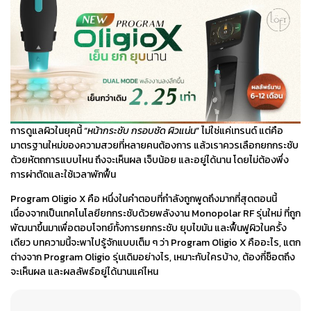
การดูแลผิวในยุคนี้ “
หน้ากระชับ กรอบชัด ผิวแน่น
” ไม่ใช่แค่เทรนด์ แต่คือ
มาตรฐานใหม่ของความสวยที่หลายคนต้องการ แล้วเราควรเลือกยกกระชับ
ด้วยหัตถการแบบไหน ถึงจะเห็นผล เจ็บน้อย และอยู่ได้นาน โดยไม่ต้องพึ่ง
การผ่าตัดและใช้เวลาพักฟื้น
Program
Oligio X
คือ หนึ่งในคำตอบที่กำลังถูกพูดถึงมากที่สุดตอนนี้
เนื่องจากเป็นเทคโนโลยียกกระชับด้วยพลังงาน Monopolar RF รุ่นใหม่ ที่ถูก
พัฒนาขึ้นมาเพื่อตอบโจทย์ทั้งการยกกระชับ ยุบไขมัน และฟื้นฟูผิวในครั้ง
เดียว บทความนี้จะพาไปรู้จักแบบเต็ม ๆ ว่า Program
Oligio X
คืออะไร, แตก
ต่างจาก Program Oligio รุ่นเดิมอย่างไร, เหมาะกับใครบ้าง, ต้องกี่ช็อตถึง
จะเห็นผล และผลลัพธ์อยู่ได้นานแค่ไหน