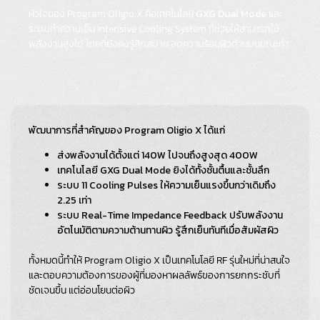
หัวใจของ Program Oligio X คือเทคโนโลยี
GXG Dual Mode
และ
ระบบทำความเย็น Intensive Cooling System ที่ช่วยให้สามารถใช้
พลังงานสูงได้ โดยที่ยังคงรู้สึกสบาย ลดความร้อนผิวด้านบนขณะทำ
พัฒนาการที่สำคัญของ Program Oligio X
ได้แก่
ส่งพลังงานได้ตั้งแต่ 140W ไปจนถึงสูงสุด 400W
เทคโนโลยี GXG Dual Mode ยิงได้ทั้งชั้นตื้นและชั้นลึก
ระบบ 11 Cooling Pulses ให้ความเย็นแรงขึ้นกว่าเดิมถึง
2.25 เท่า
ระบบ Real-Time Impedance Feedback ปรับพลังงาน
อัตโนมัติตามความต้านทานผิว รู้สึกเย็นทันทีเมื่อสัมผัสผิว
ทั้งหมดนี้ทำให้ Program Oligio X เป็นเทคโนโลยี RF รุ่นใหม่ที่น่าสนใจ
และตอบความต้องการของผู้ที่มองหาผลลัพธ์ของการยกกระชับที่
ชัดเจนขึ้น แต่อ่อนโยนต่อผิว