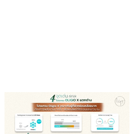
โดด
สามารถส่งพลังงานได้สูงขึ้นและลงลึกมากขึ้น โดยรู้สึกเจ็บน้อยลง
Prog
เด่น
ของ
PROGRAM
OLIGIO
X
ที่
ทำให้
ผลลัพธ์
ต่าง