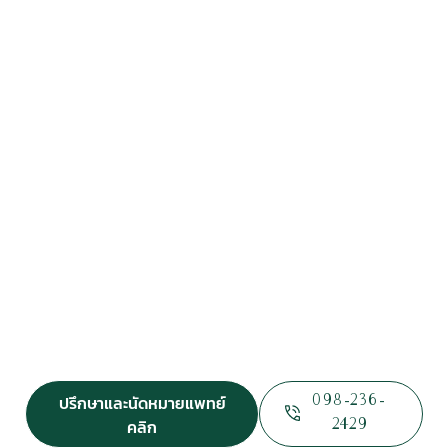
ยก
กระชับ
หลาย
มิติ
ด้วย
2
โหมด
ใน
เครื่อง
เดียว
ปรึกษาและนัดหมายแพทย์
098-236-
คลิก
2429