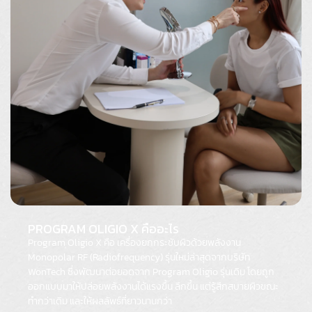
PROGRAM OLIGIO X คืออะไร
Program Oligio X คือ เครื่องยกกระชับผิวด้วยพลังงาน
Monopolar RF (Radiofrequency) รุ่นใหม่ล่าสุดจากบริษัท
WonTech ซึ่งพัฒนาต่อยอดจาก Program Oligio รุ่นเดิม โดยถูก
ออกแบบมาให้ปล่อยพลังงานได้แรงขึ้น ลึกขึ้น แต่รู้สึกสบายผิวขณะ
ทำกว่าเดิม และให้ผลลัพธ์ที่ยาวนานกว่า