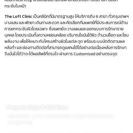
กระชับใบหน้า
The Loft Clinic
เป็นคลินิกที่มีมาตรฐานสูง ให้บริการถึง 6 สาขา ทั่วกรุงเทพฯ
บางแสน และพัทยา เดินทางสะดวก และคัดเลือกทีมแพทย์ที่มีประสบการณ์ด้าน
การยกกระชับผิวโดยเฉพาะ ซึ่งแพทย์จะวางแผนและออกแบบการรักษาราย
บุคคล โดยประเมินทั้งความหย่อนคล้อย ปริมาณไขมันใต้ผิว จำนวนช็อต และโซน
พลังงาน เพื่อให้เหมาะกับโครงสร้างผิวในแต่ละจุด พร้อมระบบนัดติดตามผล
หลังทำ และช่องทางติดต่อที่สามารถดูแลคนไข้ได้อย่างต่อเนื่องหลังการรักษา
จึงมั่นใจได้ว่าจะได้ผลลัพธ์ที่ตรงใจ ผ่านการ Customized อย่างตรงจุด
ราคา PROGRAM OLIGIO X
ราคาของ Program
Oligio X
จะขึ้นอยู่กับจำนวนช็อตที่แพทย์ประเมินตาม
สภาพผิวและปัญหาของแต่ละบุคคล จึงอาจแตกต่างกันไปในแต่ละเคส
โดยที่ The Loft Clinic มีแพ็กเกจเริ่มต้น
Program Oligio X 300 Shots
เพียง 16,990.- บาท (จากปกติ 25,990 บาท) ฟรี! โปรแกรม Botox
Lifting ทุกเคส