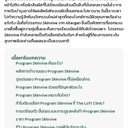
หน้าไม่ติด หรือผิวสัมผัสที่ไม่เรียบเนียนล้วนเป็นสิ่งที่บั่นทอนความมั่นใจ การ
ทาครีมบำรุงอาจให้ผลลัพธ์เพียงบนผิวชั้นนอกและไม่ยาวนาน วันนี้เราจะพา
ไปทำความรู้จักกับนวัตกรรมใหม่ล่าสุดที่ตอบโจทย์การมีผิวคุณภาพดีอย่าง
แท้จริง นั่นคือโปรแกรม
Skinvive
จาก Allergan ซึ่งเป็นหัตถการที่ออกแบบ
มาเพื่อฟื้นฟูความชุ่มชื้นและคืนความเรียบเนียนให้กับผิวโดยเฉพาะ โปรแกรม
Skinvive
กำลังกลายเป็นตัวเลือกอันดับต้นๆ สำหรับผู้ที่ต้องการยกระดับ
สุขภาพผิวอย่างเห็นผลและเป็นธรรมชาติ
เนื้อหาในบทความ
Program Skinvive คืออะไร?
หลักการทำงานของ Program Skinvive
จุดเด่นของ Program Skinvive ที่ไม่เหมือนใคร
Program Skinvive ช่วยแก้ปัญหาผิวอะไร
Program Skinvive เหมาะกับใคร?
ทำไมต้องเลือก Program Skinvive ที่ The Loft Clinic?
การเตรียมตัว ขั้นตอน และการดูแลหลังทำ Program Skinvive
ราคา Program Skinvive
รีวิว Program Skinvive จากผู้ใช้บริการจริง