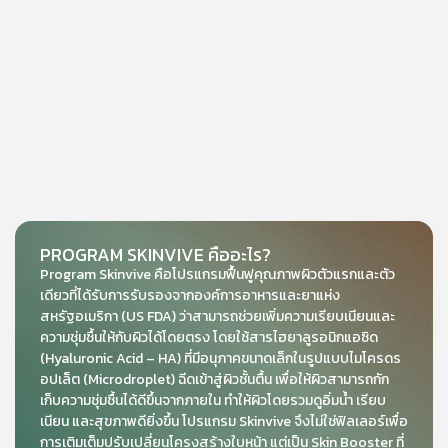
PROGRAM SKINVIVE คืออะไร?
Program
Skinvive
คือโปรแกรมฟื้นฟูคุณภาพผิวตัวแรกและตัว
เดียวที่ได้รับการรับรองจากองค์การอาหารและยาแห่ง
สหรัฐอเมริกา (US FDA) ว่าสามารถช่วยเพิ่มความเรียบเนียนและ
ความชุ่มชื้นให้กับผิวได้โดยตรง โดยใช้สารไฮยาลูรอนิกแอซิด
(Hyaluronic Acid – HA) ที่มีอนุภาคขนาดเล็กในรูปแบบไมโครดร
อปเล็ต (Microdroplet) ฉีดเข้าสู่ผิวชั้นตื้น เพื่อให้ผิวสามารถกัก
เก็บความชุ่มชื้นได้ดีขึ้นจากภายใน ทำให้ผิวโดยรวมดูอิ่มน้ำ เรียบ
เนียน และสุขภาพดียิ่งขึ้น โปรแกรม
Skinvive
จึงไม่ใช่ฟิลเลอร์เพื่อ
การเติมเต็มปรับเปลี่ยนโครงสร้างใบหน้า แต่เป็น Skin Booster ที่