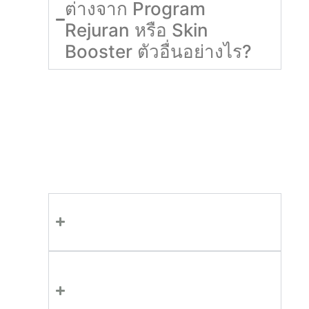
ต่างจาก Program
Rejuran หรือ Skin
Booster ตัวอื่นอย่างไร?
Program
Skinvive
เน้นการเติมความชุ่มชื้นและ
ความเรียบเนียน ด้วย HA เป็นหลัก ในขณะที่
Program Rejuran เน้นการซ่อมแซมและฟื้นฟู
เซลล์ผิว ด้วย PN ซึ่งทั้งสองตัวให้ผลลัพธ์ที่ดีใน
ด้านที่แตกต่างกัน และสามารถทำควบคู่กันได้เพื่อ
ผลลัพธ์ที่ดียิ่งขึ้น
ฉีดแล้วเห็นผลเมื่อไหร่?
ต้องพักฟื้นหรือไม่?
การทำ Program Skinvive
จะทำให้หน้าดูบวมหรืออูม