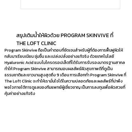
ผิดธรรมชาติหรือไม่?
สรุปเติมน้ำให้ผิวด้วย PROGRAM SKINVIVE ที่
THE LOFT CLINIC
Program
Skinvive
ถือเป็นคำตอบที่ชัดเจนสำหรับผู้ที่ต้องการฟื้นฟูผิวให้
กลับมาเรียบเนียน ชุ่มชื้น และเปล่งปลั่งอย่างแท้จริง ด้วยเทคโนโลยี
Hyaluronic Acid แบบไมโครดรอปเล็ตที่ได้รับการรับรองมาตรฐานสากล
ทำให้ Program
Skinvive
สามารถมอบผลลัพธ์ผิวสุขภาพดีที่ดูเป็น
ธรรมชาติและยาวนานสูงสุดถึง 9 เดือน การเลือกทำ Program
Skinvive
ที่
The Loft Clinic จะทำให้เรามั่นใจได้ในความปลอดภัยและผลลัพธ์ที่น่าพึง
พอใจภายใต้การดูแลของทีมแพทย์ผู้เชี่ยวชาญ เป็นการลงทุนเพื่อผิวสวยที่
คุ้มค่าอย่างแท้จริง
GIVE BEAUTY CHANCE,