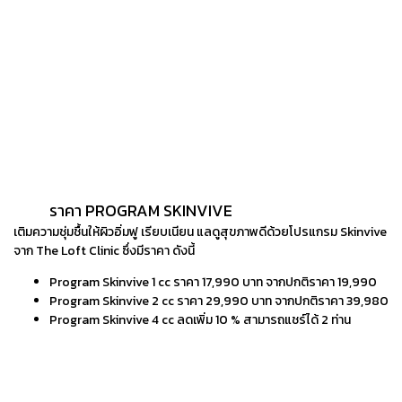
หลีกเลี่ยงการสัมผัส นวด หรือกดบริเวณที่ทำอย่างน้อย 6-8
ชั่วโมง
งดการออกกำลังกายอย่างหนัก การเข้าซาวน่า หรือกิจกรรมที่
ทำให้หน้าแดงเป็นเวลา 48 ชั่วโมง
ดื่มน้ำให้เพียงพอ วันละ 1.5-2 ลิตร เพื่อเสริมประสิทธิภาพของ
Program
Skinvive
ทาครีมกันแดดที่มีค่า SPF สูงเป็นประจำเพื่อปกป้องผิว
ราคา PROGRAM SKINVIVE
เติมความชุ่มชื้นให้ผิวอิ่มฟู เรียบเนียน แลดูสุขภาพดีด้วยโปรแกรม Skinvive
จาก The Loft Clinic ซึ่งมีราคา ดังนี้
Program Skinvive 1 cc ราคา 17,990 บาท จากปกติราคา 19,990
Program Skinvive 2 cc ราคา 29,990 บาท จากปกติราคา 39,980
Program Skinvive 4 cc ลดเพิ่ม 10 % สามารถแชร์ได้ 2 ท่าน
รีวิว PROGRAM SKINVIVE จากผู้ใช้