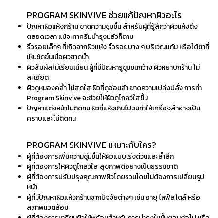
PROGRAM SKINVIVE ช่วยแก้ปัญหาผิวอะไร
ปัญหาผิวแห้งกร้าน ขาดความชุ่มชื้น สำหรับผู้ที่รู้สึกว่าผิวแห้งตึง
ตลอดเวลา แม้จะทาครีมบำรุงแล้วก็ตาม
ริ้วรอยเล็กๆ ที่เกิดจากผิวแห้ง ริ้วรอยบาง ๆ บริเวณแก้ม หรือใต้ตาที่
เห็นชัดขึ้นเมื่อผิวขาดน้ำ
ผิวสัมผัสไม่เรียบเนียน ผู้ที่มีปัญหารูขุมขนกว้าง ผิวหยาบกร้าน ไม่
ละเอียด
ผิวดูหมองคล้ำ ไม่สดใส ผิวที่ดูอ่อนล้า ขาดความเปล่งปลั่ง การทำ
Program
Skinvive
จะช่วยให้ผิวดูโกลว์ใสขึ้น
ปัญหาแต่งหน้าไม่ติดทน ผิวที่แห้งเกินไปจนทำให้เครื่องสำอางเป็น
คราบและไม่ติดทน
PROGRAM SKINVIVE เหมาะกับใคร?
ผู้ที่ต้องการเพิ่มความชุ่มชื้นให้ผิวแบบเร่งด่วนและล้ำลึก
ผู้ที่ต้องการให้ผิวดูโกลว์ใส สุขภาพดีอย่างเป็นธรรมชาติ
ผู้ที่ต้องการปรับปรุงคุณภาพผิวโดยรวมโดยไม่ต้องการเปลี่ยนรูป
หน้า
ผู้ที่มีปัญหาผิวแห้งกร้านจากปัจจัยต่างๆ เช่น อายุ ไลฟ์สไตล์ หรือ
สภาพแวดล้อม
ผู้ที่ต้องการเตรียมผิวให้พร้อมสำหรับการบำรุงในขั้นตอนต่อไป หรือ