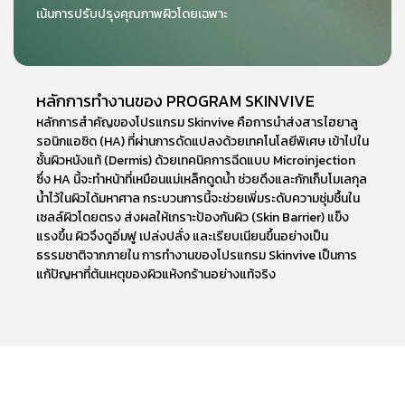
เน้นการปรับปรุงคุณภาพผิวโดยเฉพาะ
หลักการทำงานของ PROGRAM SKINVIVE
หลักการสำคัญของโปรแกรม
Skinvive
คือการนำส่งสารไฮยาลู
รอนิกแอซิด (HA) ที่ผ่านการดัดแปลงด้วยเทคโนโลยีพิเศษ เข้าไปใน
ชั้นผิวหนังแท้ (Dermis) ด้วยเทคนิคการฉีดแบบ Microinjection
ซึ่ง HA นี้จะทำหน้าที่เหมือนแม่เหล็กดูดน้ำ ช่วยดึงและกักเก็บโมเลกุล
น้ำไว้ในผิวได้มหาศาล กระบวนการนี้จะช่วยเพิ่มระดับความชุ่มชื้นใน
เซลล์ผิวโดยตรง ส่งผลให้เกราะป้องกันผิว (Skin Barrier) แข็ง
แรงขึ้น ผิวจึงดูอิ่มฟู เปล่งปลั่ง และเรียบเนียนขึ้นอย่างเป็น
ธรรมชาติจากภายใน การทำงานของโปรแกรม
Skinvive
เป็นการ
แก้ปัญหาที่ต้นเหตุของผิวแห้งกร้านอย่างแท้จริง
จุดเด่นของ PROGRAM SKINVIVE ที่ไม่เหมือนใคร