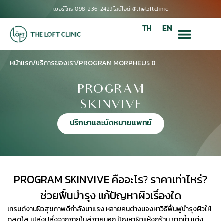
เบอร์โทร 098-236-2429
ไลน์ไอดี @theloftclinic
TH
EN
หน้าแรก
/
บริการของเรา
/
PROGRAM MORPHEUS 8
PROGRAM
SKINVIVE
ปรึกษาและนัดหมายแพทย์
PROGRAM SKINVIVE คืออะไร? ราคาเท่าไหร่?
ช่วยฟื้นบำรุง แก้ปัญหาผิวเรื่องใด
เทรนด์งานผิวสุขภาพดีกำลังมาแรง หลายคนต่างมองหาวิธีฟื้นฟูบำรุงผิวให้
ดูสดใส เปล่งปลั่งจากภายในสู่ภายนอก ปัญหาผิวแห้งกร้าน ขาดน้ำ แต่ง