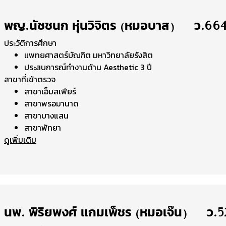
พญ.นัชชนก หุ่นวิจิตร (หมอบาส) | ว.66
ประวัติการศึกษา
แพทยศาสตร์บัณฑิต มหาวิทยาลัยรังสิต
ประสบการณ์ทำงานด้าน Aesthetic 3 ปี
สาขาที่เข้าตรวจ
สาขาเอ็มสเฟียร์
สาขาพรอมานาด
สาขาบางแสน
สาขาพัทยา
ดูเพิ่มเติม
นพ. พิริยพงศ์ แกมเพ็ชร (หมอเจ๊น) | ว.