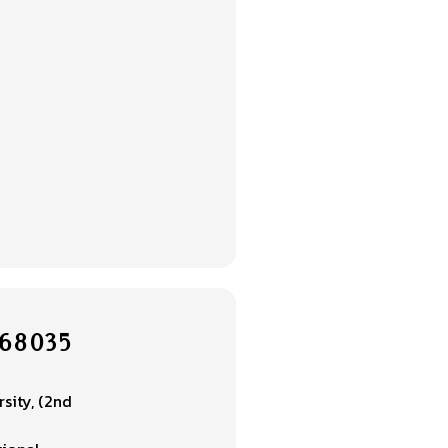
ว.68035
sity, (2nd