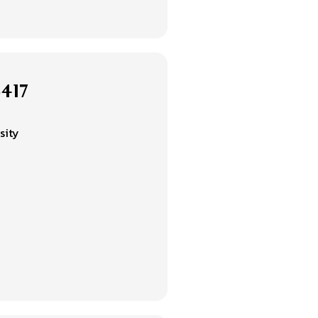
6417
sity