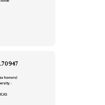
tional
ว.70947
ass honors)
rsity :
MCAS