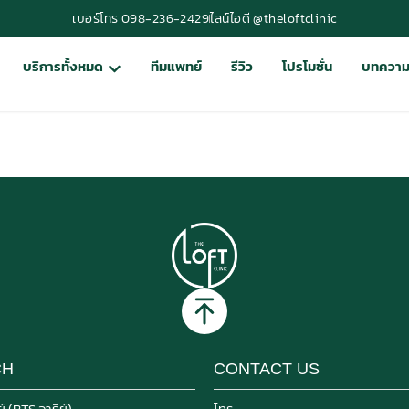
เบอร์โทร 098-236-2429
ไลน์ไอดี @theloftclinic
บริการทั้งหมด
ทีมแพทย์
รีวิว
โปรโมชั่น
บทควา
CH
CONTACT US
์ (BTS อารีย์)
โทร