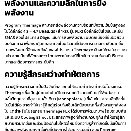
พลังงานและความลึกในการยิง
พลังงาน
Program
Thermag
e สามารถส่งพลังงานความร้อนที่มีความเข้มข้นสูงลง
ไปได้ลึกถึง 4.3 – 4.7 มิลลิเมตร (สำหรับรุ่น FLX) ซึ่งลึกถึงชั้นไขมันและชั้น
SMAS ส่วนโปรแกรม
Oligio
เน้นการส่งพลังงานแบบต่อเนื่องที่ชั้นผิวส่วน
บนถึงกลาง เพื่อกระตุ้นคอลลาเจนในบริเวณที่ต้องการความกระชับมากขึ้น
โดยพลังงานที่ลึกและเข้มข้นของโปรแกรม
Thermage
มักจะให้ผลในการ
ยก
หน้า
ลดเหนียง
ที่ชัดเจนกว่า โดยเฉพาะในกรณีที่ไขมันสะสมใต้คางมีปริมาณ
มากและต้องการการกระชับลึก
ความรู้สึกระหว่างทำหัตถการ
ความรู้สึกระหว่างทำเป็นปัจจัยที่หลายคนให้ความสำคัญ สำหรับโปรแกรม
Thermage
ซึ่งเป็นผู้นำเทคโนโลยีในการ
ยกหน้า
ลดเหนียง
ที่ใช้พลังงาน
คลื่นวิทยุความถี่สูงแบบขั้วเดียว (Monopolar RF) ที่เข้มข้นและลงลึกถึงชั้น
ไขมันใต้ผิว อาจทำให้เรารู้สึกอุ่นร้อนถึงเจ็บเล็กน้อยขณะที่พลังงานถูกส่งลง
ไป แต่สำหรับโปรแกรม
Thermage
FLX ได้รับการพัฒนามาพร้อมระบบสั่น
และระบบ Cooling Effect ประสิทธิภาพสูงที่ทำงานควบคู่กัน ทำให้เรารู้สึก
สบายผิวมากขึ้นและช่วยป้องกันไม่ให้ผิวไหม้ ซึ่งความรู้สึกที่เกิดขึ้นนั้นเป็นการ
ยืนยันว่าพลังงานลงสู่ชั้นผิวที่ต้องการได้อย่างแม่นยำ ส่วน Program