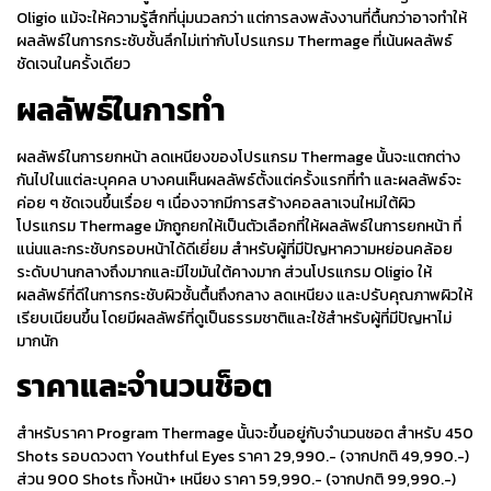
Oligio
แม้จะให้ความรู้สึกที่นุ่มนวลกว่า แต่การลงพลังงานที่ตื้นกว่าอาจทำให้
ผลลัพธ์ในการกระชับชั้นลึกไม่เท่ากับโปรแกรม
Thermage
ที่เน้นผลลัพธ์
ชัดเจนในครั้งเดียว
ผลลัพธ์ในการทำ
ผลลัพธ์ในการ
ยกหน้า
ลดเหนียง
ของโปรแกรม
Thermage
นั้นจะแตกต่าง
กันไปในแต่ละบุคคล บางคนเห็นผลลัพธ์ตั้งแต่ครั้งแรกที่ทำ และผลลัพธ์จะ
ค่อย ๆ ชัดเจนขึ้นเรื่อย ๆ เนื่องจากมีการสร้างคอลลาเจนใหม่ใต้ผิว
โปรแกรม
Thermage
มักถูกยกให้เป็นตัวเลือกที่ให้ผลลัพธ์ในการ
ยกหน้า
ที่
แน่นและกระชับกรอบหน้าได้ดีเยี่ยม สำหรับผู้ที่มีปัญหาความหย่อนคล้อย
ระดับปานกลางถึงมากและมีไขมันใต้คางมาก ส่วนโปรแกรม
Oligio
ให้
ผลลัพธ์ที่ดีในการกระชับผิวชั้นตื้นถึงกลาง ลดเหนียง และปรับคุณภาพผิวให้
เรียบเนียนขึ้น โดยมีผลลัพธ์ที่ดูเป็นธรรมชาติและใช้สำหรับผู้ที่มีปัญหาไม่
มากนัก
ราคาและจำนวนช็อต
สำหรับราคา Program Thermage นั้นจะขึ้นอยู่กับจำนวนชอต สำหรับ 450
Shots รอบดวงตา Youthful Eyes ราคา 29,990.- (จากปกติ 49,990.-)
ส่วน 900 Shots ทั้งหน้า+ เหนียง ราคา 59,990.- (จากปกติ 99,990.-)