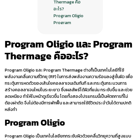
Thermage คือ
อะไร?
Program Oligio
Program
Thermage
ระหว่าง Program
Program
Oligio
และ Program
Oligio vs
Program
Thermage
คืออะไร?
Thermage ต่างกัน
อย่างไร
Program
Oligio
และ Program
Thermage
ต่างก็เป็นเทคโนโลยีที่ใช้
พลังงานและความ
พลังงานคลื่นความถี่วิทยุ (RF) ในการส่งพลังงานความร้อนลงสู่ชั้นผิว เพื่อ
ลึกในการยิง
กระตุ้นการหดตัวของเส้นใยคอลลาเจนเดิมทันที และกระตุ้นกระบวนการ
พลังงาน
สร้างคอลลาเจนใหม่ในระยะยาว ซึ่งผลลัพธ์ได้ผิวที่แน่น กระชับขึ้น และช่วย
ความรู้สึกระหว่างทำ
ลดเหนียง ทำให้ใบหน้าดูเรียวขึ้น โดยทั้งสองโปรแกรมนี้เป็นหัตถการที่ไม่
หัตถการ
ต้องผ่าตัด จึงไม่ต้องมีการพักฟื้น และสามารถใช้ชีวิตประจำวันได้ตามปกติ
ผลลัพธ์ในการทำ
หลังทำ
ราคาและจำ
นวนช็อต
Program
Oligio
ปัญหาแบบนี้… เลือก
Program Oligio
Program
Oligio
เป็นเทคโนโลยียกกระชับผิวด้วยคลื่นวิทยุความถี่สูงแบบ
หรือ Program