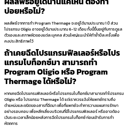
ผลลัพธ์อยู่ได้นานแค่ไหน ต้องทำ
บ่อยหรือไม่?
ผลลัพธ์จากการทำ Program
Thermage
จะอยู่ได้นานประมาณ 1 ปี ส่วน
โปรแกรม Oligio อาจอยู่ได้นานประมาณ 6-12 เดือน ทั้งนี้ขึ้นอยู่กับการดูแล
ตัวเองและสภาพผิวของแต่ละบุคคล ส่วนใหญ่แนะนำให้ทำซ้ำปีละครั้งเพื่อ
คงประสิทธิภาพไว้
ถ้าเคยฉีดโปรแกรมฟิลเลอร์หรือโปร
แกรมโบท็อกซ์มา สามารถทำ
Program
Oligio
หรือ Program
Thermage
ได้หรือไม่?
หากเคยฉีดโปรแกรมฟิลเลอร์หรือโปรแกรมโบท็อกซ์มาสามารถทำโปรแกรม
Oligio
หรือ โปรแกรม
Thermage
ได้ แต่เราควรแจ้งให้แพทย์ทราบถึง
ตำแหน่งและชนิดของสารที่ฉีดมา เพื่อที่แพทย์จะทำการวางแผนการรักษา
อย่างรอบคอบ เพื่อหลีกเลี่ยงบริเวณที่มีโปรแกรมฟิลเลอร์ หรืออาจต้อง
เว้นระยะเวลาเล็กน้อยหลังการฉีดโปรแกรมโบท็อกซ์ ก่อนเข้ารับการทำ
หัตถการ