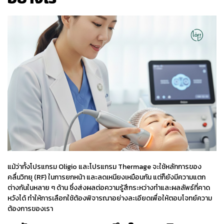
Program
Thermage ต้อง
พักฟื้นหรือไม่?
ผลลัพธ์อยู่ได้นาน
แค่ไหน ต้องทำบ่อย
หรือไม่?
ถ้าเคยฉีดโปรแกรม
ฟิลเลอร์หรือโปรแก
รมโบท็อกซ์มา
สามารถทำ
Program Oligio
หรือ Program
Thermage ได้หรือ
ไม่?
แม้ว่าทั้งโปรแกรม
Oligio
และโปรแกรม
Thermage
จะใช้หลักการของ
คลื่นวิทยุ (RF) ในการ
ยกหน้า
และ
ลดเหนียง
เหมือนกัน แต่ก็ยังมีความแตก
ต่างกันในหลาย ๆ ด้าน ซึ่งส่งผลต่อความรู้สึกระหว่างทำและผลลัพธ์ที่คาด
หวังได้ ทำให้การเลือกใช้ต้องพิจารณาอย่างละเอียดเพื่อให้ตอบโจทย์ความ
ต้องการของเรา