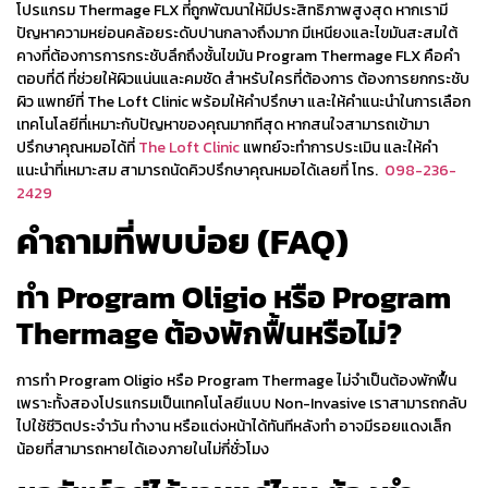
โปรแกรม Thermage FLX ที่ถูกพัฒนาให้มีประสิทธิภาพสูงสุด หากเรามี
ปัญหาความหย่อนคล้อยระดับปานกลางถึงมาก มีเหนียงและไขมันสะสมใต้
คางที่ต้องการการกระชับลึกถึงชั้นไขมัน Program Thermage FLX คือคำ
ตอบที่ดี ที่ช่วยให้ผิวแน่นและคมชัด สำหรับใครที่ต้องการ ต้องการยกกระชับ
ผิว แพทย์ที่ The Loft Clinic พร้อมให้คำปรึกษา และให้คำแนะนำในการเลือก
เทคโนโลยีที่เหมาะกับปัญหาของคุณมากทีสุด หากสนใจสามารถเข้ามา
ปรึกษาคุณหมอได้ที่
The Loft Clinic
แพทย์จะทำการประเมิน และให้คำ
แนะนำที่เหมาะสม สามารถนัดคิวปรึกษาคุณหมอได้เลยที่ โทร.
098-236-
2429
คำถามที่พบบ่อย (FAQ)
ทำ Program
Oligio
หรือ Program
Thermage
ต้องพักฟื้นหรือไม่?
การทำ Program
Oligio
หรือ Program
Thermage
ไม่จำเป็นต้องพักฟื้น
เพราะทั้งสองโปรแกรมเป็นเทคโนโลยีแบบ Non-Invasive เราสามารถกลับ
ไปใช้ชีวิตประจำวัน ทำงาน หรือแต่งหน้าได้ทันทีหลังทำ อาจมีรอยแดงเล็ก
น้อยที่สามารถหายได้เองภายในไม่กี่ชั่วโมง