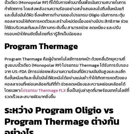
ขั้วเดียว (Monopolar RF) ที่ได้รับการพัฒนาขึ้นเพื่อเน้นความสบายในการ
Thermage ดี?
ทำหัตถการ โดยส่งพลังงานความร้อนอย่างสม่ำเสมอลงไปถึงชั้นหนังแท้
ผู้ที่เหมาะกับ
และชั้นไขมันใต้ผิว ซึ่งหลักการทำงานของโปรแกรม
Oligio
เน้นการกระตุ้น
Program Oligio
คอลลาเจนให้เกิดการหดตัวและสร้างใหม่ต่อเนื่องอย่างมีประสิทธิภาพ ช่วย
ผู้ที่เหมาะกับ
ให้ผิวบริเวณแก้มและใต้คางกระชับขึ้น สามารถช่วย ลดเหนียง และปรับ
Program
กรอบหน้าให้คมชัดขึ้นโดยที่เรารู้สึกเจ็บน้อยลง
Thermage
Program
Thermage
ทำไมต้องเลือกทำ
Program Oligio
และ Program
Program
Thermage
คือผู้นำเทคโนโลยีการ
ยกหน้า
ด้วยคลื่นวิทยุความถี่
สูงแบบขั้วเดียว (Monopolar RF) โปรแกรม
Thermage
ได้รับการรับรอง
Thermage ที่ The
จาก US-FDA มีการปล่อยพลังงานความร้อนที่มีความเข้มข้นสูงและลงลึก
Loft Clinic
ถึงชั้นหนังแท้และชั้นไขมันใต้ผิวหนังได้อย่างแม่นยำ ทำให้เกิดการหดตัวของ
สรุปบทความ
คอลลาเจนที่หย่อนคล้อยทันทีที่ทำ ช่วยลดเหนียงและความหย่อนคล้อยได้
Program Oligio
โดยเฉพาะ
โปรแกรม Thermage FLX
ซึ่งเป็นรุ่นล่าสุดที่มาพร้อมเทคโนโลยีที่
หรือ Program
รวดเร็วและสบายผิวมากยิ่งขึ้น
Thermage เครื่อง
ไหนที่ใช่สำหรับคุณ
ระหว่าง Program
Oligio
vs
คำถามที่พบบ่อย
Program
Thermage
ต่างกัน
(FAQ)
ทำ Program
อย่างไร
Oligio หรือ