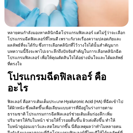
หลายคนกำลังมองหาคลินิกฉีด
โปรแกรม
ฟิลเลอร์ แต่ไม่รู้ว่าจะเลือก
โปรแกรม
ฉีดฟิลเลอร์ที่ไหนดี
เพราะกังวลเรื่องความปลอดภัยและ
ผลลัพธ์ที่จะได้รับ ซึ่งการเลือกคลินิกที่ไว้วางใจได้นั้นสำคัญมาก
บทความนี้จึงจะพาไปเจาะลึกถึงปัจจัยสำคัญในการเลือกคลินิกฉีด
โปรแกรม
ฟิลเลอร์ เพื่อให้คุณตัดสินใจได้อย่างมั่นใจและได้ผลลัพธ์
ที่ตรงใจ
โปรแกรม
ฉีดฟิลเลอร์ คือ
อะไร
ฟิลเลอร์ คือสารเติมเต็มประเภท Hyaluronic Acid (HA) ที่ฉีดเข้าไป
ใต้ผิวหนัง ซึ่งผลิตขึ้นเพื่อเลียนแบบสารที่มีอยู่ในร่างกายตาม
ธรรมชาติ
โปรแกรม
การฉีดฟิลเลอร์ช่วยเติมเต็มร่องลึก เพิ่ม
ปริมาตรให้กับใบหน้า ช่วยให้ริ้วรอยตื้นขึ้น ผิวเต่งตึงขึ้น ทำให้
ใบหน้าดูอ่อนเยาว์และสดใสมากขึ้น นี่คือเหตุผลว่าทำไมหลายคน
จึงกำลังมองหาสถานที่
ฉีด
โปรแกรม
ฟิลเลอร์ที่ไหนดี
ให้ได้ผลลัพธ์ที่