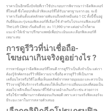
ราคาเป็นอีกหนึ่งปัจจัยที่เราใช้ประกอบการพิจารณาว่าฉีดฟิลเลอร์
ที่ไหนดี ซึ่งโดยปกติแล้วฟิลเลอร์ที่ได้รับมาตรฐานจาก อย. จะมี
ราคาเริ่มต้นตั้งแต่หลักหลายพันจนถึงหลักหมื่นต่อ 1 CC ทั้งนี้ขึ้นอยู่
กับยี่ห้อและรุ่นของฟิลเลอร์ที่เลือกใช้ สำหรับโปรแกรมฟีลเลอร์ที่
The Loft Clinic เริ่มต้นที่ cc. ละ 11,990 บาท แต่อย่างไรก็ตาม
แนะนำให้เข้ามาปรึกษาแพทย์เพื่อประเมินและเลือกฟิลเลอร์ที่
เหมาะสม
การดูรีวิวที่น่าเชื่อถือ-
โฆษณาเกินจริงดูอย่างไร ?
การหาข้อมูลว่าฉีดฟิลเลอร์ที่ไหนดี การดูรีวิวเป็นสิ่งจำเป็น แต่เรา
ต้องรู้จักคัดกรองรีวิวที่มีความน่าเชื่อถือ ควรดูรีวิวที่เป็นภาพ
เคลื่อนไหวหรือวิดีโอเพื่อเห็นผลลัพธ์จากหลายมุมมอง และควรเป็น
รีวิวจากผู้ใช้บริการจริงที่แสดงให้เห็นถึงการเปลี่ยนแปลงที่ค่อยเป็น
ค่อยไป หลีกเลี่ยงโฆษณาที่ใช้คำอวดอ้างเกินจริง เช่น สวยถาวร
หรือใช้ภาพที่ผ่านการตัดต่อจนเกินพอดี เพราะความจริงฟิลเลอร์จะ
มีระยะเวลาในการสลายตัวเสมอ
เลือกคลินิกฉีดโปรแกรมฟิล