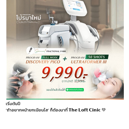
เริ่มต้นปี
‘ถ้าอยากหน้ายกเนียนใส’ ก็ต้องมาที่ 𝗧𝗵𝗲 𝗟𝗼𝗳𝘁 𝗖𝗶𝗻𝗶𝗰 💚