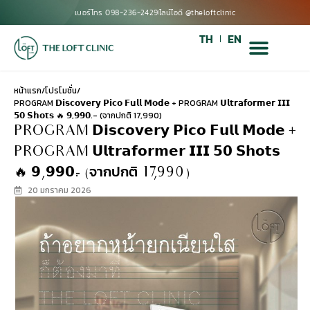
เบอร์โทร 098-236-2429
ไลน์ไอดี @theloftclinic
TH
EN
หน้าแรก
/
โปรโมชั่น
/
PROGRAM 𝗗𝗶𝘀𝗰𝗼𝘃𝗲𝗿𝘆 𝗣𝗶𝗰𝗼 𝗙𝘂𝗹𝗹 𝗠𝗼𝗱𝗲 + PROGRAM 𝗨𝗹𝘁𝗿𝗮𝗳𝗼𝗿𝗺𝗲𝗿 𝗜𝗜𝗜
𝟱𝟬 𝗦𝗵𝗼𝘁𝘀 🔥 𝟵,𝟵𝟵𝟬.- (จากปกติ 17,990)
PROGRAM 𝗗𝗶𝘀𝗰𝗼𝘃𝗲𝗿𝘆 𝗣𝗶𝗰𝗼 𝗙𝘂𝗹𝗹 𝗠𝗼𝗱𝗲 +
PROGRAM 𝗨𝗹𝘁𝗿𝗮𝗳𝗼𝗿𝗺𝗲𝗿 𝗜𝗜𝗜 𝟱𝟬 𝗦𝗵𝗼𝘁𝘀
🔥 𝟵,𝟵𝟵𝟬.- (จากปกติ 17,990)
20 มกราคม 2026