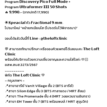
Program 𝗗𝗶𝘀𝗰𝗼𝘃𝗲𝗿𝘆 𝗣𝗶𝗰𝗼 𝗙𝘂𝗹𝗹 𝗠𝗼𝗱𝗲 +
Program 𝗨𝗹𝘁𝗿𝗮𝗳𝗼𝗿𝗺𝗲𝗿 𝗜𝗜𝗜 𝟱𝟬 𝗦𝗵𝗼𝘁𝘀
🔥 𝟵,𝟵𝟵𝟬.- (จากปกติ 17,990)
🌟𝙎𝙥𝙚𝙖𝙘𝙞𝙖𝙡 หัว 𝙁𝙧𝙖𝙘𝙩𝙞𝙤𝙣𝙖𝙡 𝟵 𝙢𝙢.
โปรมาใหม่ “หน้ายกเนียนใส (โปรดรับไว้พิจารณา)”
จองได้แล้ววันนี้ที่ 𝗟𝗶𝗻𝗲 : @𝘁𝗵𝗲𝗹𝗼𝗳𝘁𝗰𝗹𝗶𝗻𝗶𝗰
💬 สามารถทักมาปรึกษา หรือจองคิวแพทย์ได้เลยนะคะ 𝗧𝗵𝗲 𝗟𝗼𝗳𝘁
𝗖𝗹𝗶𝗻𝗶𝗰
พร้อมให้บริการด้วยความเชี่ยวชาญและความใส่ใจค่ะ 🫶🏻
ฆสพ.สบส.3273/2567
_________
พิกัด 𝗧𝗵𝗲 𝗟𝗼𝗳𝘁 𝗖𝗹𝗶𝗻𝗶𝗰 💚
– กรุงเทพฯ –
📍สาขาอารีย์ Vanit Village ชั้น 2 (BTS อารีย์)
📍สาขา Silom Edge ชั้น 3 (BTS ศาลาแดง / MRT สีลม)
📍สาขา The Promenade ชั้น 4 (MRT วงแหวนรามอินทรา)
📍สาขา EM Tower ชั้น 7 (BTS พร้อมพงษ์ / MRT สุขุมวิท)