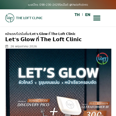
เบอร์โทร 098-236-2429
ไลน์ไอดี @theloftclinic
TH
EN
หน้าแรก
/
โปรโมชั่น
/
𝗟𝗲𝘁’𝘀 𝗚𝗹𝗼𝘄 ที่ 𝗧𝗵𝗲 𝗟𝗼𝗳𝘁 𝗖𝗹𝗶𝗻𝗶𝗰
𝗟𝗲𝘁’𝘀 𝗚𝗹𝗼𝘄 ที่ 𝗧𝗵𝗲 𝗟𝗼𝗳𝘁 𝗖𝗹𝗶𝗻𝗶𝗰
26 พฤษภาคม 2026