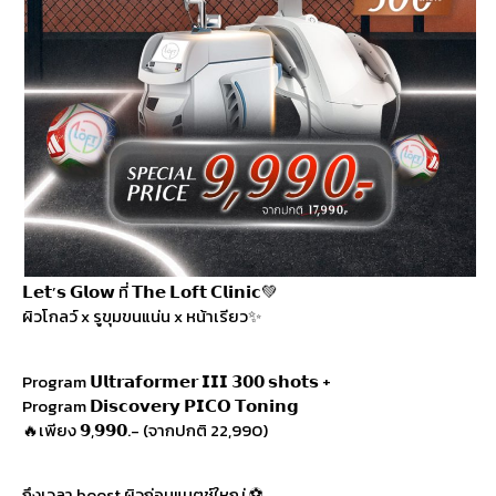
𝗟𝗲𝘁’𝘀 𝗚𝗹𝗼𝘄 ที่ 𝗧𝗵𝗲 𝗟𝗼𝗳𝘁 𝗖𝗹𝗶𝗻𝗶𝗰💚
ผิวโกลว์ x รูขุมขนแน่น x หน้าเรียว✨
Program 𝗨𝗹𝘁𝗿𝗮𝗳𝗼𝗿𝗺𝗲𝗿 𝗜𝗜𝗜 𝟯𝟬𝟬 𝘀𝗵𝗼𝘁𝘀 +
Program 𝗗𝗶𝘀𝗰𝗼𝘃𝗲𝗿𝘆 𝗣𝗜𝗖𝗢 𝗧𝗼𝗻𝗶𝗻𝗴
🔥เพียง 𝟵,𝟵𝟵𝟬.- (จากปกติ 22,990)
ถึงเวลา boost ผิวก่อนแมตช์ใหญ่ ⚽