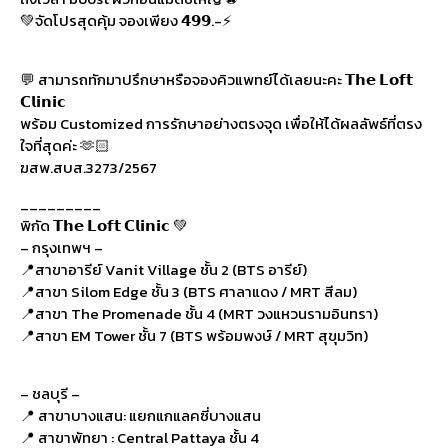
💚จัดโปรสุดคุ้ม จองเพียง 𝟰𝟵𝟵.-⚡
💬 สามารถทักมาปรึกษาหรือจองคิวแพทย์ได้เลยนะคะ 𝗧𝗵𝗲 𝗟𝗼𝗳𝘁
𝗖𝗹𝗶𝗻𝗶𝗰
พร้อม Customized การรักษาอย่างตรงจุด เพื่อให้ได้ผลลัพธ์ที่ตรง
ใจที่สุดค่ะ 🫶🏻
ฆสพ.สบส.3273/2567
_________
พิกัด 𝗧𝗵𝗲 𝗟𝗼𝗳𝘁 𝗖𝗹𝗶𝗻𝗶𝗰 💚
– กรุงเทพฯ –
📍สาขาอารีย์ Vanit Village ชั้น 2 (BTS อารีย์)
📍สาขา Silom Edge ชั้น 3 (BTS ศาลาแดง / MRT สีลม)
📍สาขา The Promenade ชั้น 4 (MRT วงแหวนรามอินทรา)
📍สาขา EM Tower ชั้น 7 (BTS พร้อมพงษ์ / MRT สุขุมวิท)
– ชลบุรี –
📍 สาขาบางแสน: แยกแกแลคซี่บางแสน
📍 สาขาพัทยา : Central Pattaya ชั้น 4